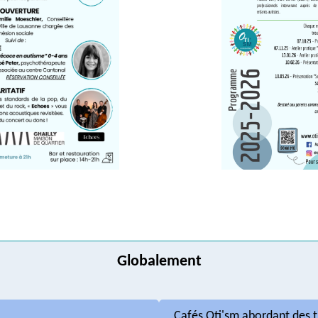
Globalement
Cafés Oti'sm abordant des 